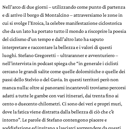
Nell’arco di due giorni – utilizzando come punto di partenza
e di arrivo il borgo di Montalcino – attraversiamo le zone in
cui si svolge l’Eroica, la celebre manifestazione ciclostorica
che da un lato ha portato tutto il mondo a riscoprire la poesia
del ciclismo d’un tempo e dall’altro lato ha saputo
interpretare e raccontare la bellezza e i valori di questi
luoghi. Stefano Gregoretti – ultraranner e avventuriero –
nell’intervista in podcast spiega che “in generale i ciclisti
cercano le grandi salite come quelle dolomitiche o quelle dei
passi dello Stelvio o del Gavia. In questi territori però non
manca nulla: oltre ai panorami incantevoli troviamo percorsi
adatti a tutte le gambe con vari itinerari, dai trenta fino ai
cento o duecento chilometri. Ci sono dei veri e propri muri,
dove la fatica viene distratta dalla bellezza di ciò che c’è
intorno”. Le parole di Stefano contengono piacere e
soddisfazione ed invitano a lasciarci sorprendere da questi