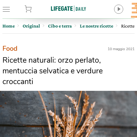
tore
Home
Original
Cibo e terra
Le nostre ricette
Ricette 
Food
10 maggio 2021
Ricette naturali: orzo perlato,
mentuccia selvatica e verdure
croccanti