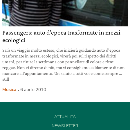
Passengers: auto d’epoca trasformate in mezzi
ecologici
Sarà un viaggio molto esteso, che inizierà guidando auto d’epoca
trasformate in mezzi ecologici, virerà poi sul rispetto dei diritti
umani, per finire la settimana con pennellate di colore e ritmi
reggae. Non vi diremo di più, ma vi consigliamo caldamente di non
mancare all’appuntamento. Un saluto a tutti voi e come sempre …
still
Musica
6 aprile 2010
ATTUALITÀ
NEWSLETTER