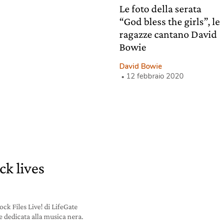
Le foto della serata
“God bless the girls”, l
ragazze cantano David
Bowie
David Bowie
12 febbraio 2020
ck lives
ock Files Live! di LifeGate
e dedicata alla musica nera.