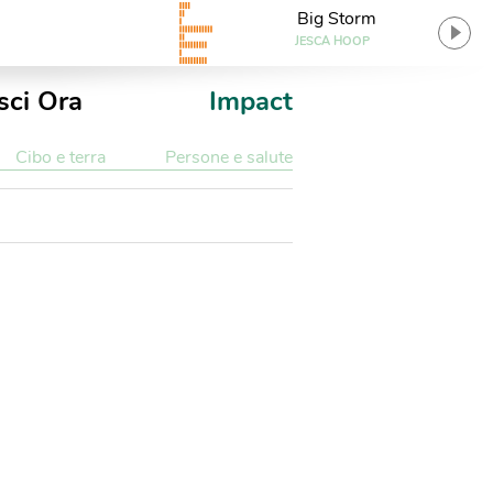
Big Storm
JESCA HOOP
sci Ora
Impact
Cibo e terra
Persone e salute