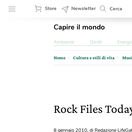
Store
Newsletter
Cerca
Capire il mondo
Ambiente
Diritti
Energi
Home
Cultura e stili di vita
Mus
Rock Files Today
8 gennaio 2010
,
di Redazione LifeGa