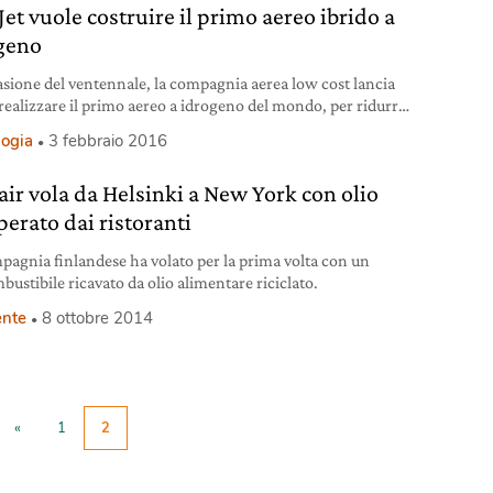
et vuole costruire il primo aereo ibrido a
geno
asione del ventennale, la compagnia aerea low cost lancia
: realizzare il primo aereo a idrogeno del mondo, per ridurre
oni e consumi.
logia
3 febbraio 2016
air vola da Helsinki a New York con olio
perato dai ristoranti
pagnia finlandese ha volato per la prima volta con un
bustibile ricavato da olio alimentare riciclato.
nte
8 ottobre 2014
«
1
2