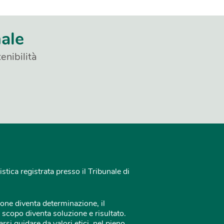
nale
enibilità
istica registrata presso il Tribunale di
one diventa determinazione, il
 scopo diventa soluzione e risultato.
rsi guidare da valori etici, nel pieno