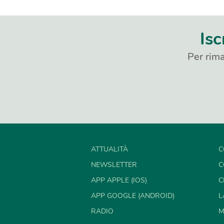
Isc
Per rima
ATTUALITÀ
C
NEWSLETTER
C
APP APPLE (IOS)
C
APP GOOGLE (ANDROID)
L
RADIO
M