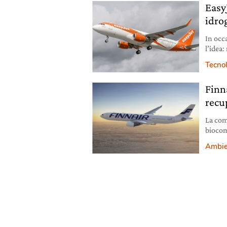
EasyJ
idro
In occ
l’idea
emissi
Tecno
Finn
recu
La com
biocom
Ambie