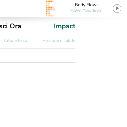
Body Flows
Nubiyan Twist, Eniola
sci Ora
Impact
Cibo e terra
Persone e salute