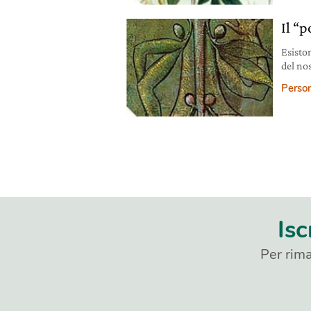
Il “
Esisto
del no
ricette
Person
Isc
Per rima