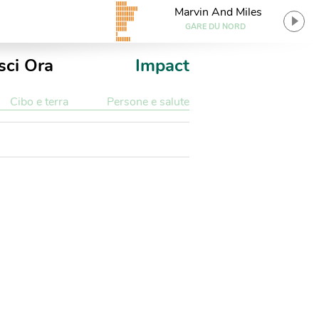
Marvin And Miles
GARE DU NORD
sci Ora
Impact
Cibo e terra
Persone e salute