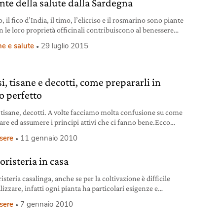
ante della salute dalla Sardegna
o, il fico d’India, il timo, l’elicriso e il rosmarino sono piante
n le loro proprietà officinali contribuiscono al benessere
rganismo.
e e salute
29 luglio 2015
i, tisane e decotti, come prepararli in
 perfetto
, tisane, decotti. A volte facciamo molta confusione su come
are ed assumere i principi attivi che ci fanno bene.Ecco
on sbagliare
sere
11 gennaio 2010
oristeria in casa
isteria casalinga, anche se per la coltivazione è difficile
izzare, infatti ogni pianta ha particolari esigenze e
ta cure speciali
sere
7 gennaio 2010