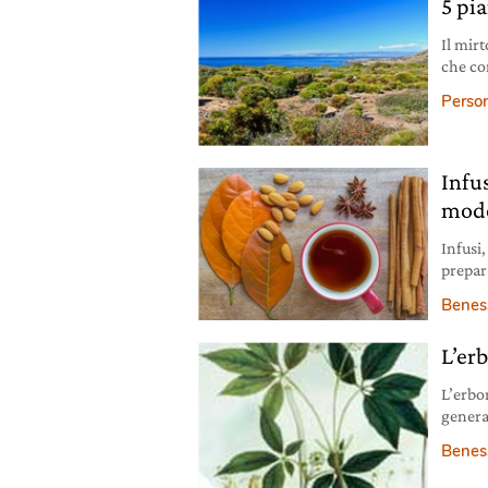
5 pi
Il mirt
che co
dell’o
Person
Infus
modo
Infusi
prepar
come n
Benes
L’erb
L’erbor
general
necessi
Benes