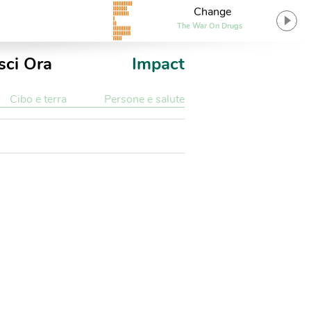
Change
The War On Drugs
sci Ora
Impact
Cibo e terra
Persone e salute