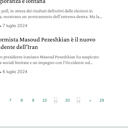
ioranza è lontana
t poll, in attesa dei risultati definitivi delle elezioni in
a, mostrano un arretramento dell’estrema destra. Ma la
ra non ottiene la maggioranza per governare.
7 luglio 2024
iformista Masoud Pezeshkian è il nuovo
idente dell’Iran
vo presidente iraniano Masoud Pezeshkian ha auspicato
e sociali limitate e un impegno con l’Occidente sul
amma nucleare.
6 luglio 2024
...
...
7
8
9
10
20
»
29