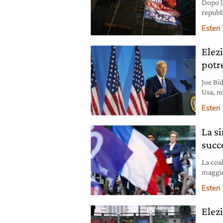
Dopo l
repubb
condan
Esteri
Elezi
potr
Joe Bid
Usa, m
Esteri
La si
succ
La coa
maggio
rivend
Esteri
Elezi