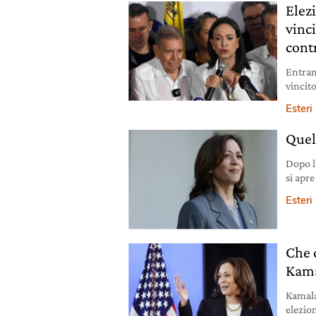
Elez
vinci
cont
Entram
vincito
piazza
Esteri
Quel
Dopo l
si apre
Da scri
Esteri
Che 
Kama
Kamala
elezion