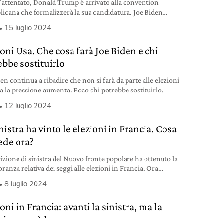
’attentato, Donald Trump è arrivato alla convention
licana che formalizzerà la sua candidatura. Joe Biden
na ogni forma di violenza.
15 luglio 2024
oni Usa. Che cosa farà Joe Biden e chi
ebbe sostituirlo
en continua a ribadire che non si farà da parte alle elezioni
a la pressione aumenta. Ecco chi potrebbe sostituirlo.
12 luglio 2024
nistra ha vinto le elezioni in Francia. Cosa
ede ora?
lizione di sinistra del Nuovo fronte popolare ha ottenuto la
ranza relativa dei seggi alle elezioni in Francia. Ora
ica l’incarico di formare un nuovo governo.
8 luglio 2024
oni in Francia: avanti la sinistra, ma la