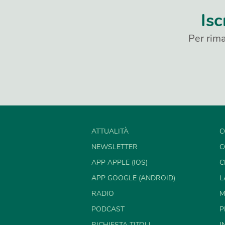
Isc
Per rima
ATTUALITÀ
C
NEWSLETTER
C
APP APPLE (IOS)
C
APP GOOGLE (ANDROID)
L
RADIO
M
PODCAST
P
RICHIESTA TITOLI
I