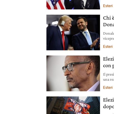
Esteri
Chi è
Dona
Donald
vicepr
grande
Esteri
Elez
con p
Il pres
una re
Esteri
Elez
dopo