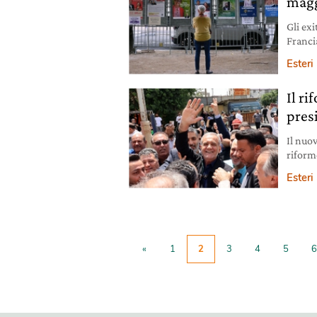
magg
Gli exi
Franci
sinist
Esteri
Il r
pres
Il nuo
riform
progr
Esteri
«
1
2
3
4
5
6