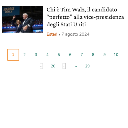
Chi è Tim Walz, il candidato
“perfetto” alla vice-presidenza
degli Stati Uniti
Esteri
7 agosto 2024
1
2
3
4
5
6
7
8
9
10
...
...
20
»
29