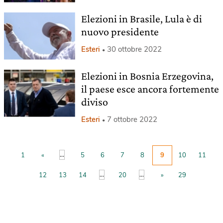
Elezioni in Brasile, Lula è di
nuovo presidente
Esteri
30 ottobre 2022
Elezioni in Bosnia Erzegovina,
il paese esce ancora fortemente
diviso
Esteri
7 ottobre 2022
...
1
«
5
6
7
8
9
10
11
...
...
12
13
14
20
»
29