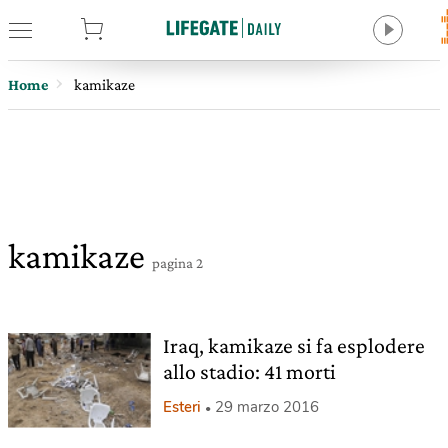
tore
Home
kamikaze
kamikaze
pagina 2
Iraq, kamikaze si fa esplodere
allo stadio: 41 morti
Esteri
29 marzo 2016