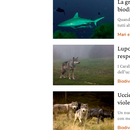
La g
biod
Quando
tutti 
l’imma
Mari e
Lupo
resp
I Cara
dell’u
Biodiv
Uccid
viol
Un nuo
con me
Biodiv