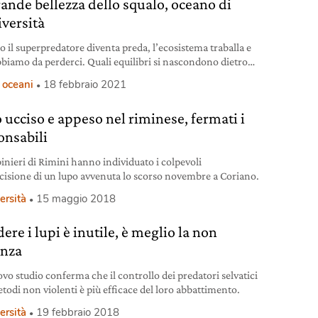
rande bellezza dello squalo, oceano di
iversità
 il superpredatore diventa preda, l’ecosistema traballa e
abbiamo da perderci. Quali equilibri si nascondono dietro
gine dello squalo.
 oceani
18 febbraio 2021
 ucciso e appeso nel riminese, fermati i
onsabili
binieri di Rimini hanno individuato i colpevoli
ccisione di un lupo avvenuta lo scorso novembre a Coriano.
ersità
15 maggio 2018
ere i lupi è inutile, è meglio la non
enza
vo studio conferma che il controllo dei predatori selvatici
todi non violenti è più efficace del loro abbattimento.
ersità
19 febbraio 2018