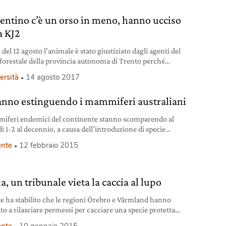
rentino c’è un orso in meno, hanno ucciso
a KJ2
 del 12 agosto l’animale è stato giustiziato dagli agenti del
forestale della provincia autonoma di Trento perché
to pericoloso.
ersità
14 agosto 2017
tanno estinguendo i mammiferi australiani
iferi endemici del continente stanno scomparendo al
i 1-2 al decennio, a causa dell’introduzione di specie
one e dell’impatto antropico.
nte
12 febbraio 2015
a, un tribunale vieta la caccia al lupo
te ha stabilito che le regioni Örebro e Värmland hanno
to a rilasciare permessi per cacciare una specie protetta
.