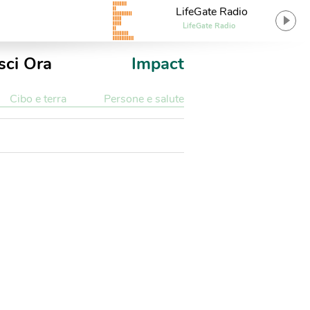
LifeGate Radio
LifeGate Radio
sci Ora
Impact
Cibo e terra
Persone e salute