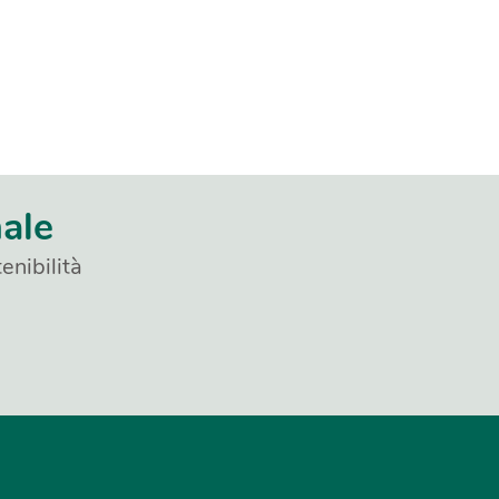
nale
enibilità