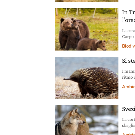
In T
l’ors
La sera
Corpo 
ritenu
Biodiv
Si s
I mamm
ritmo d
alloct
Ambie
Svezi
La cor
sbaglia
dall’Ue