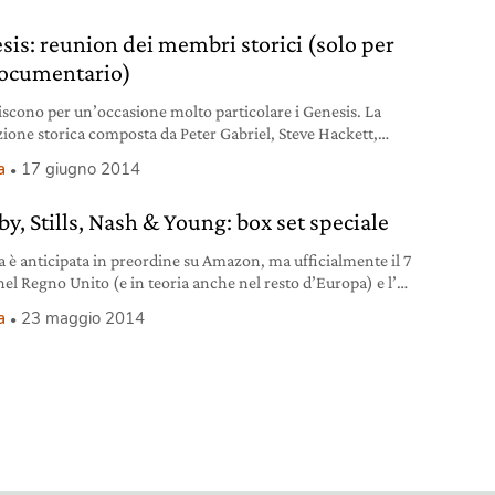
i, decidono di proseguire negli States e di affacciarsi
sis: reunion dei membri storici (solo per
ocumentario)
niscono per un’occasione molto particolare i Genesis. La
ione storica composta da Peter Gabriel, Steve Hackett,
therford, Phil Collins e Tony Banks si è infatti ritrovata
a
17 giugno 2014
vorare a un documentario dal titolo Genesis: together and
che sarà trasmesso dalla BBC. Il docufilm prenderà in esame
by, Stills, Nash & Young: box set speciale
cesso di scrittura della band
ta è anticipata in preordine su Amazon, ma ufficialmente il 7
 nel Regno Unito (e in teoria anche nel resto d’Europa) e l’8
tati Uniti sarà pubblicato un cofanetto celebrativo del
a
23 maggio 2014
dario reunion tour del 1974 di Crosby, Stills, Nash & Young.
 i formati in cui sarà disponibile CSNY 1974: Cd singolo