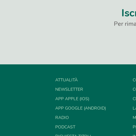
Isc
Per rima
ATTUALITÀ
C
NEWSLETTER
C
APP APPLE (IOS)
C
APP GOOGLE (ANDROID)
L
RADIO
M
PODCAST
P