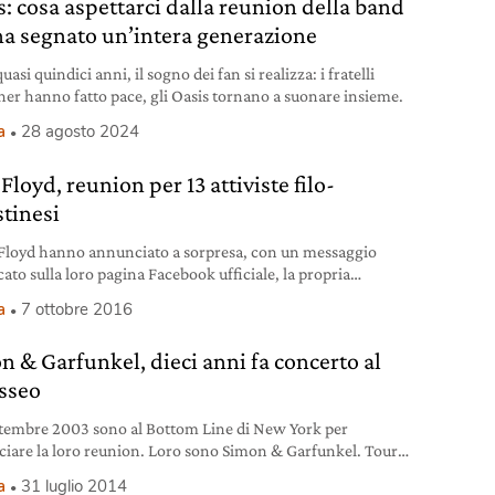
s: cosa aspettarci dalla reunion della band
ha segnato un’intera generazione
asi quindici anni, il sogno dei fan si realizza: i fratelli
her hanno fatto pace, gli Oasis tornano a suonare insieme.
a
28 agosto 2024
Floyd, reunion per 13 attiviste filo-
stinesi
 Floyd hanno annunciato a sorpresa, con un messaggio
ato sulla loro pagina Facebook ufficiale, la propria
n” per sostenere la causa di un gruppo di attiviste della
a
7 ottobre 2016
m Flotilla Coalition, un’organizzazione filo-palestinese
anni si batte per porre fine all’assedio di Gaza. Nel post si
n & Garfunkel, dieci anni fa concerto al
che i membri della band “David
sseo
ettembre 2003 sono al Bottom Line di New York per
iare la loro reunion. Loro sono Simon & Garfunkel. Tour
ano per i due in ventotto città tra ottobre e dicembre e poi
a
31 luglio 2014
test hits. Visto il successo ottenuto dalla prima serie di