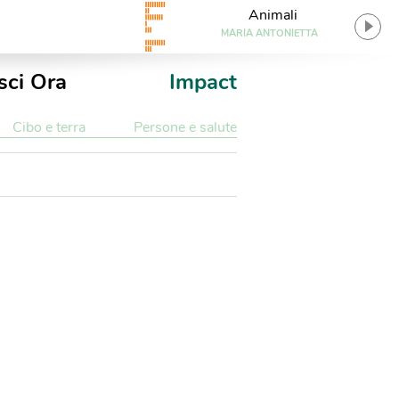
Animali
MARIA ANTONIETTA
sci Ora
Impact
Cibo e terra
Persone e salute