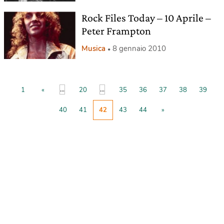
Rock Files Today – 10 Aprile –
Peter Frampton
Musica
8 gennaio 2010
...
...
1
«
20
35
36
37
38
39
40
41
42
43
44
»