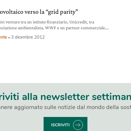
tovoltaico verso la “grid parity”
nt venture tra un istituto finanziario, Unicredit, tra
ociazione ambientalista, WWF e un partner commerciale,
in grado di realizzare il primo sistema fotovoltaico rivolto
nte
3 dicembre 2012
mprese e alle famiglie, economicamente sostenibile anche
l contributo degli incentivi pubblici.
riviti alla newsletter settima
nere aggiornato sulle notizie dal mondo della sost
ISCRIVITI