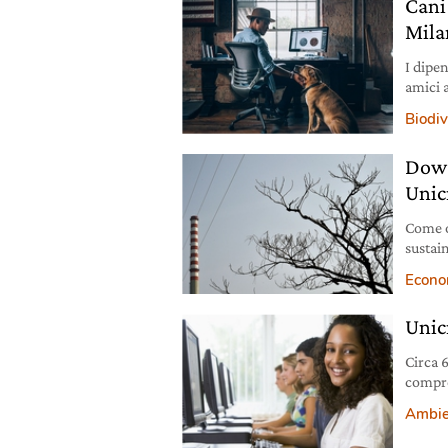
Cani 
Mila
I dipe
amici a
Milano 
Biodiv
Dow 
Unic
Come o
sustain
quegli
Econo
quotate
govern
Unic
Eni, U
Circa 
compren
Ambie