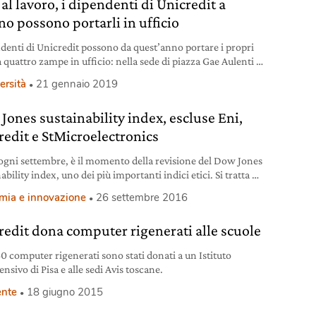
al lavoro, i dipendenti di Unicredit a
no possono portarli in ufficio
ndenti di Unicredit possono da quest’anno portare i propri
 quattro zampe in ufficio: nella sede di piazza Gae Aulenti a
è partita l’iniziativa Cani al lavoro.
ersità
21 gennaio 2019
Jones sustainability index, escluse Eni,
redit e StMicroelectronics
gni settembre, è il momento della revisione del Dow Jones
ability index, uno dei più importanti indici etici. Si tratta di
 indici che monitorano le performance delle grandi società
mia e innovazione
26 settembre 2016
 che rispettano i criteri ESG (ambientali, sociali e di
ance). Ed è un momento di sorprese amare per le italiane:
redit dona computer rigenerati alle scuole
nicredit e StMicroelectronics
60 computer rigenerati sono stati donati a un Istituto
sivo di Pisa e alle sedi Avis toscane.
nte
18 giugno 2015