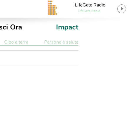
LifeGate Radio
LifeGate Radio
sci Ora
Impact
Cibo e terra
Persone e salute