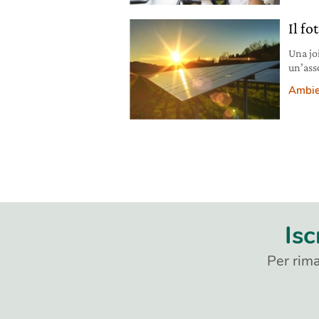
Il fo
Una joi
un’ass
Solon, 
Ambie
alle i
senza i
Isc
Per rima