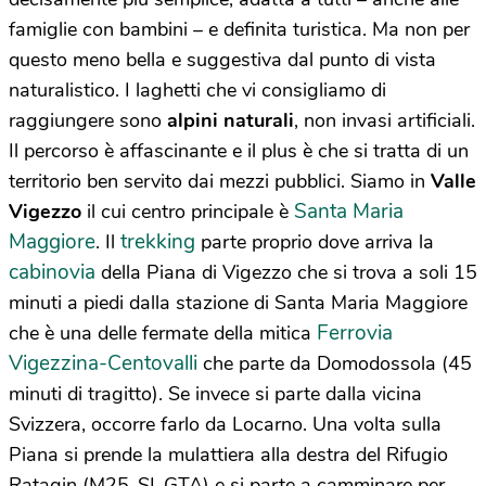
famiglie con bambini – e definita turistica. Ma non per
questo meno bella e suggestiva dal punto di vista
naturalistico. I laghetti che vi consigliamo di
raggiungere sono
alpini naturali
, non invasi artificiali.
Il percorso è affascinante e il plus è che si tratta di un
territorio ben servito dai mezzi pubblici. Siamo in
Valle
Santa Maria
Vigezzo
il cui centro principale è
Maggiore
trekking
. Il
parte proprio dove arriva la
cabinovia
della Piana di Vigezzo che si trova a soli 15
minuti a piedi dalla stazione di Santa Maria Maggiore
Ferrovia
che è una delle fermate della mitica
Vigezzina-Centovalli
che parte da Domodossola (45
minuti di tragitto). Se invece si parte dalla vicina
Svizzera, occorre farlo da Locarno. Una volta sulla
Piana si prende la mulattiera alla destra del Rifugio
Ratagin (M25-SI-GTA) e si parte a camminare per