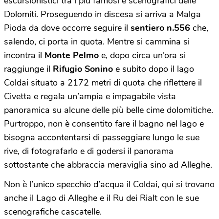
escursionistici tra i più famosi e scenografici delle
Dolomiti. Proseguendo in discesa si arriva a Malga
Pioda da dove occorre seguire il
sentiero n.556
che,
salendo, ci porta in quota. Mentre si cammina si
incontra il
Monte Pelmo
e, dopo circa un’ora si
raggiunge il
Rifugio Sonino
e subito dopo il lago
Coldai situato a 2172 metri di quota che riflettere il
Civetta e regala un’ampia e impagabile vista
panoramica su alcune delle più belle cime dolomitiche.
Purtroppo, non è consentito fare il bagno nel lago e
bisogna accontentarsi di passeggiare lungo le sue
rive, di fotografarlo e di godersi il panorama
sottostante che abbraccia meraviglia sino ad Alleghe.
Non è l’unico specchio d’acqua il Coldai, qui si trovano
anche il Lago di Alleghe e il Ru dei Rialt con le sue
scenografiche cascatelle.