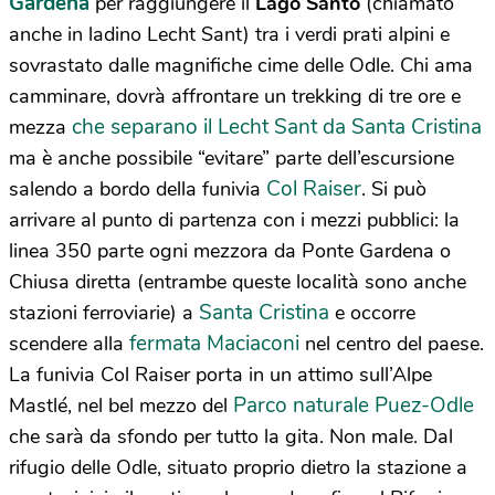
Gardena
per raggiungere il
Lago Santo
(chiamato
anche in ladino Lecht Sant) tra i verdi prati alpini e
sovrastato dalle magnifiche cime delle Odle. Chi ama
camminare, dovrà affrontare un trekking di tre ore e
che separano il Lecht Sant da Santa Cristina
mezza
ma è anche possibile “evitare” parte dell’escursione
Col Raiser
salendo a bordo della funivia
. Si può
arrivare al punto di partenza con i mezzi pubblici: la
linea 350 parte ogni mezzora da Ponte Gardena o
Chiusa diretta (entrambe queste località sono anche
Santa Cristina
stazioni ferroviarie) a
e occorre
fermata Maciaconi
scendere alla
nel centro del paese.
La funivia Col Raiser porta in un attimo sull’Alpe
Parco naturale Puez-Odle
Mastlé, nel bel mezzo del
che sarà da sfondo per tutto la gita. Non male. Dal
rifugio delle Odle, situato proprio dietro la stazione a