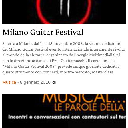
Milano Guitar Festival
Si terrà a Milano, dal 14 al 18 novembre 2008, la seconda edizione
del Milano Guitar Festival evento internazionale interamente rivolto
al mondo della chitarra, organizzato da Energie Multimediali S.r.l
con la direzione artistica di Ezio Guaitamacchi. Il cartellone del
“Milano Guitar Festival 2008” prevede cinque giornate dedicati a
questo strumento con concerti, mostra-mercato, masterclass
Musica
8 gennaio 2010
di