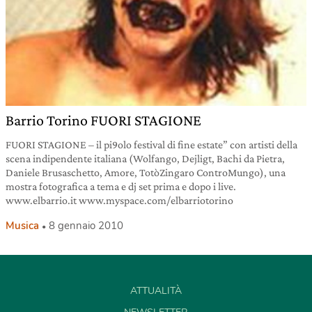
Barrio Torino FUORI STAGIONE
FUORI STAGIONE – il pi9olo festival di fine estate” con artisti della
scena indipendente italiana (Wolfango, Dejligt, Bachi da Pietra,
Daniele Brusaschetto, Amore, TotòZingaro ControMungo), una
mostra fotografica a tema e dj set prima e dopo i live.
www.elbarrio.it www.myspace.com/elbarriotorino
Musica
8 gennaio 2010
ATTUALITÀ