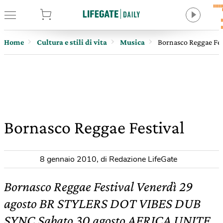
tore
Home
Cultura e stili di vita
Musica
Bornasco Reggae Fes
Bornasco Reggae Festival
8 gennaio 2010
,
di Redazione LifeGate
Bornasco Reggae Festival Venerdì 29
agosto BR STYLERS DOT VIBES DUB
SYNC Sabato 30 agosto AFRICA UNITE