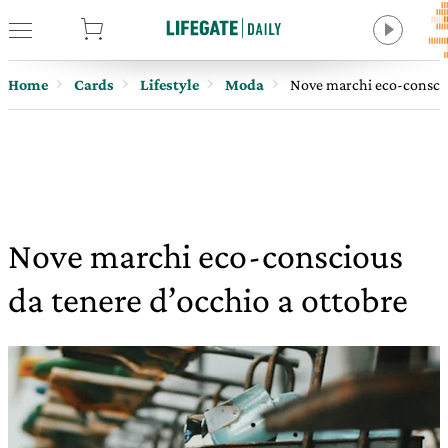
tore
Home
Cards
Lifestyle
Moda
Nove marchi eco-conscio
Nove marchi eco-conscious
da tenere d’occhio a ottobre