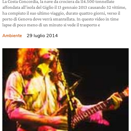
La Costa Concordia, la nave da crociera da 114.500 tonnellate
affondata all’isola del Giglio il 13 gennaio 2013 causando 32 vittime,
ha compiuto il suo ultimo viaggio, durato quattro giorni, verso il
porto di Genova dove verrà smantellata. In questo video in time
lapse di poco meno di un minuto si vede il trasporto e
29 luglio 2014
Ambiente