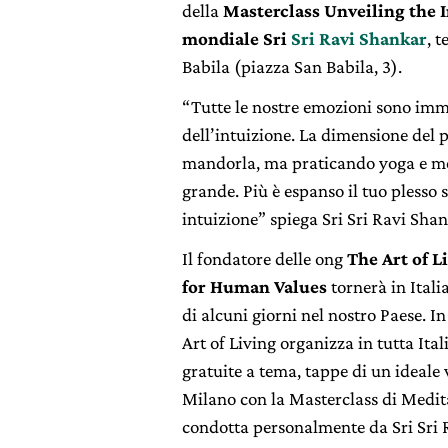
della
Masterclass Unveiling the I
mondiale Sri
Sri Ravi Shankar
, 
Babila (piazza San Babila, 3).
“Tutte le nostre emozioni sono imm
dell’intuizione. La dimensione del
mandorla, ma praticando yoga e med
grande. Più è espanso il tuo plesso s
intuizione” spiega Sri Sri Ravi Shan
Il fondatore delle ong
The Art of L
for Human Values
tornerà in Itali
di alcuni giorni nel nostro Paese. I
Art of Living organizza in tutta Itali
gratuite a tema, tappe di un ideale 
Milano con la Masterclass di Medi
condotta personalmente da Sri Sri 