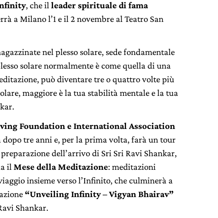
nfinity
, che il
leader spirituale di fama
terrà a Milano l’1 e il 2 novembre al Teatro San
agazzinate nel plesso solare, sede fondamentale
 plesso solare normalmente è come quella di una
itazione, può diventare tre o quattro volte più
olare, maggiore è la tua stabilità mentale e la tua
kar.
iving Foundation
e International Association
a dopo tre anni e, per la prima volta, farà un tour
n preparazione dell’arrivo di Sri Sri Ravi Shankar,
a il
Mese della Meditazione
: meditazioni
viaggio insieme verso l’Infinito, che culminerà a
tazione
“Unveiling Infinity – Vigyan Bhairav”
Ravi Shankar.