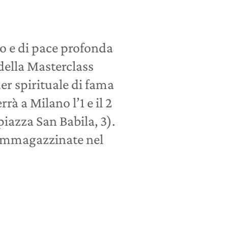
to e di pace profonda
 della Masterclass
der spirituale di fama
rà a Milano l’1 e il 2
iazza San Babila, 3).
 immagazzinate nel