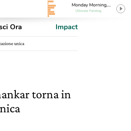
Monday Morning,
Somewhere Central
Ultimate Painting
sci Ora
Impact
itazione unica
Shankar torna in
unica