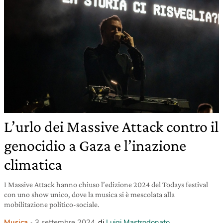
L’urlo dei Massive Attack contro il
genocidio a Gaza e l’inazione
climatica
I Massive Attack hanno chiuso l’edizione 2024 del Todays festival
con uno show unico, dove la musica si è mescolata alla
mobilitazione politico-sociale.
Musica
3 settembre 2024
di
Luigi Mastrodonato