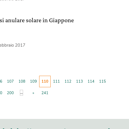
ssi anulare solare in Giappone
febbraio 2017
6
107
108
109
110
111
112
113
114
115
...
0
200
»
241