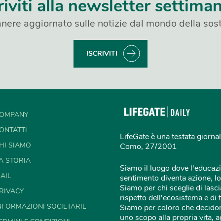
riviti alla newsletter settima
nere aggiornato sulle notizie dal mondo della sost
ISCRIVITI
OMPANY
ONTATTI
LifeGate è una testata giornal
HI SIAMO
Como, 27/2001
A STORIA
Siamo il luogo dove l'educazi
AIL
sentimento diventa azione, lo
Siamo per chi sceglie di lascia
RIVACY
rispetto dell'ecosistema e di 
NFORMAZIONI SOCIETARIE
Siamo per coloro che decidon
uno scopo alla propria vita,