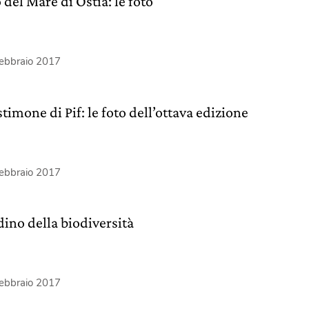
 del Mare di Ostia: le foto
febbraio 2017
stimone di Pif: le foto dell’ottava edizione
febbraio 2017
dino della biodiversità
febbraio 2017