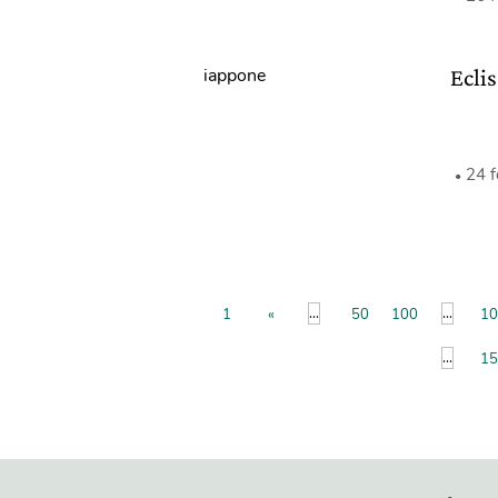
Ecli
24 
...
...
1
«
50
100
10
...
15