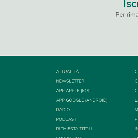
Isc
Per rima
ATTUALITÀ
C
NEWSLETTER
C
APP APPLE (IOS)
C
APP GOOGLE (ANDROID)
L
RADIO
M
PODCAST
P
RICHIESTA TITOLI
I