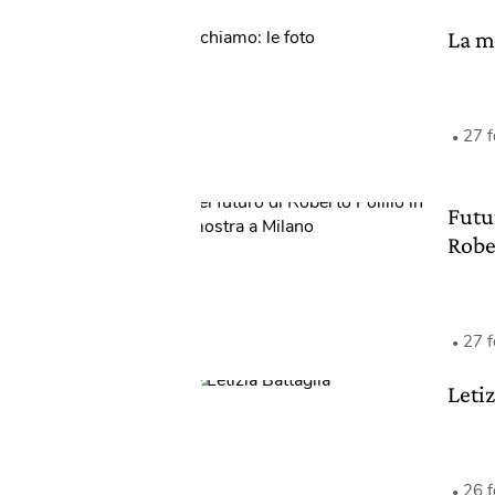
La ma
27 
Futur
Robe
27 
Letiz
26 