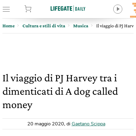
tore
Home
Cultura e stili di vita
Musica
Il viaggio di PJ Harv
Il viaggio di PJ Harvey tra i
dimenticati di A dog called
money
20 maggio 2020
,
di
Gaetano Scippa