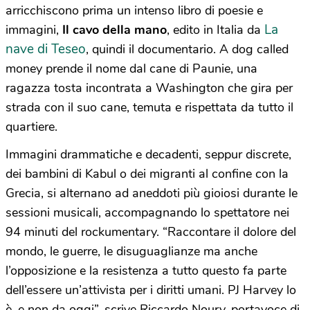
arricchiscono prima un intenso libro di poesie e
La
immagini,
Il cavo della mano
, edito in Italia da
nave di Teseo
, quindi il documentario. A dog called
money prende il nome dal cane di Paunie, una
ragazza tosta incontrata a Washington che gira per
strada con il suo cane, temuta e rispettata da tutto il
quartiere.
Immagini drammatiche e decadenti, seppur discrete,
dei bambini di Kabul o dei migranti al confine con la
Grecia, si alternano ad aneddoti più gioiosi durante le
sessioni musicali, accompagnando lo spettatore nei
94 minuti del rockumentary. “Raccontare il dolore del
mondo, le guerre, le disuguaglianze ma anche
l’opposizione e la resistenza a tutto questo fa parte
dell’essere un’attivista per i diritti umani. PJ Harvey lo
è, e non da oggi”, scrive Riccardo Noury, portavoce di