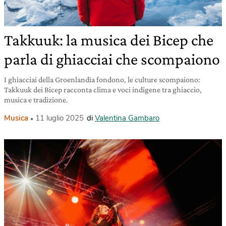
Takkuuk: la musica dei Bicep che
parla di ghiacciai che scompaiono
I ghiacciai della Groenlandia fondono, le culture scompaiono:
Takkuuk dei Bicep racconta clima e voci indigene tra ghiaccio,
musica e tradizione.
Musica
11 luglio 2025
di
Valentina Gambaro