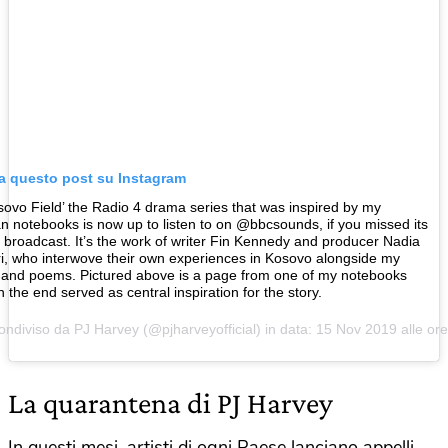
za questo post su Instagram
ovo Field’ the Radio 4 drama series that was inspired by my
 notebooks is now up to listen to on @bbcsounds, if you missed its
l broadcast. It’s the work of writer Fin Kennedy and producer Nadia
i, who interwove their own experiences in Kosovo alongside my
and poems. Pictured above is a page from one of my notebooks
n the end served as central inspiration for the story.
ondiviso da PJ Harvey (@pjharveyofficial) in data:
15 Nov 2019 alle or
La quarantena di PJ Harvey
In questi mesi, artisti di ogni Paese lanciano appelli