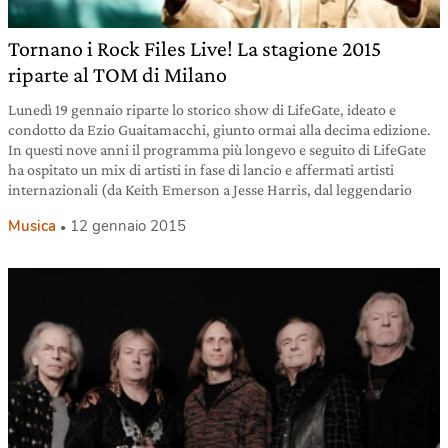
Tornano i Rock Files Live! La stagione 2015
riparte al TOM di Milano
Lunedì 19 gennaio riparte lo storico show di LifeGate, ideato e
condotto da Ezio Guaitamacchi, giunto ormai alla decima edizione.
In questi nove anni il programma più longevo e seguito di LifeGate
ha ospitato un mix di artisti in fase di lancio e affermati artisti
internazionali (da Keith Emerson a Jesse Harris, dal leggendario
Musica
12 gennaio 2015