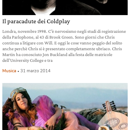
Il paracadute dei Coldplay
Londra, novembre 1998. C’è nervosismo negli studi di registrazione
della Parlophone, al 43 di Brook Green. Sono giorni che Chris
continua a litigare con Will. E oggi le cose vanno peggio del solito
anche perchè Chris si è presentato completamente ubriaco. Chris
Martin ha conosciuto Jon Buckland alla festa delle matricole
dell’University College e tra
Musica
31 marzo 2014