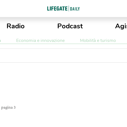
Radio
Podcast
Agi
a
Economia e innovazione
Mobilità e turismo
e
pagina 3