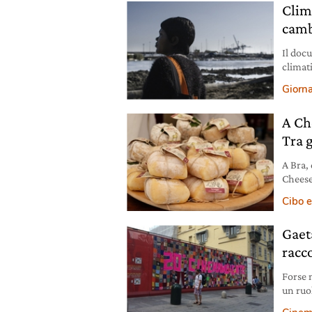
Clim
camb
Il doc
climati
vivono
Giorna
A Ch
Tra 
A Bra, 
Cheese
che ci 
Cibo e
Gaet
racc
Forse n
un ruo
Cinemam