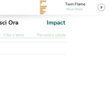
Twin Flame
Weyes Blood
sci Ora
Impact
Cibo e terra
Persone e salute