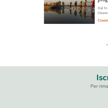
Dal 31
Cinema
rasseg
Cine
«
Isc
Per rima