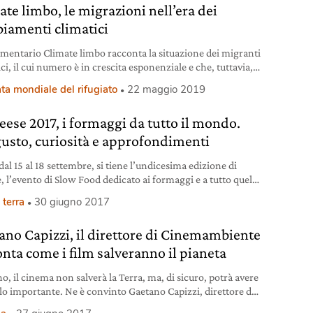
ate limbo, le migrazioni nell’era dei
iamenti climatici
umentario Climate limbo racconta la situazione dei migranti
ci, il cui numero è in crescita esponenziale e che, tuttavia,
 ancora oggi in una sorta di indefinita zona grigia.
ta mondiale del rifugiato
22 maggio 2019
eese 2017, i formaggi da tutto il mondo.
gusto, curiosità e approfondimenti
dal 15 al 18 settembre, si tiene l’undicesima edizione di
, l’evento di Slow Food dedicato ai formaggi e a tutto quello
gira intorno.
 terra
30 giugno 2017
ano Capizzi, il direttore di Cinemambiente
onta come i film salveranno il pianeta
o, il cinema non salverà la Terra, ma, di sicuro, potrà avere
lo importante. Ne è convinto Gaetano Capizzi, direttore di
biente, e con lui decine di festival green in tutto il