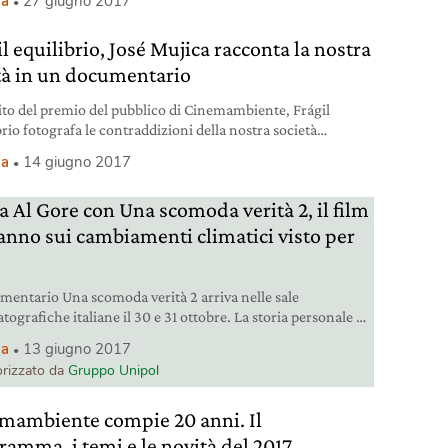
ma
27 giugno 2017
 Lo abbiamo intervistato
l equilibrio, José Mujica racconta la nostra
ltà in un documentario
ito del premio del pubblico di Cinemambiente, Frágil
rio fotografa le contraddizioni della nostra società
agnato dalle parole di José Mujica. L’intervista al regista
ma
14 giugno 2017
rmo García López.
a Al Gore con Una scomoda verità 2, il film
’anno sui cambiamenti climatici visto per
umentario Una scomoda verità 2 arriva nelle sale
ografiche italiane il 30 e 31 ottobre. La storia personale di
 fa da sfondo alla lotta per salvare la Terra dal
ma
13 giugno 2017
damento globale.
rizzato da
Gruppo Unipol
mambiente compie 20 anni. Il
ramma, i temi e le novità del 2017