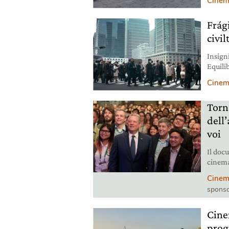
Cine
mondo.
Frági
civi
Insign
Equilib
accomp
Cine
Guille
Torn
dell
voi
Il doc
cinemat
Al Gore
Cine
riscal
sponso
Cine
prog