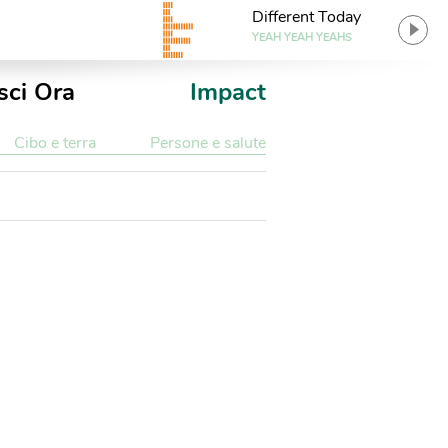
Different Today
YEAH YEAH YEAHS
sci Ora
Impact
Cibo e terra
Persone e salute