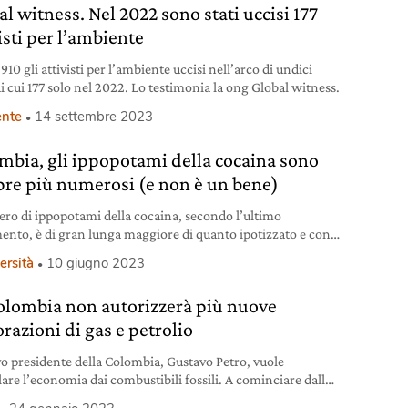
l witness. Nel 2022 sono stati uccisi 177
isti per l’ambiente
910 gli attivisti per l’ambiente uccisi nell’arco di undici
di cui 177 solo nel 2022. Lo testimonia la ong Global witness.
nte
14 settembre 2023
mbia, gli ippopotami della cocaina sono
re più numerosi (e non è un bene)
ero di ippopotami della cocaina, secondo l’ultimo
ento, è di gran lunga maggiore di quanto ipotizzato e con
rischi per l’ecosistema.
ersità
10 giugno 2023
olombia non autorizzerà più nuove
razioni di gas e petrolio
vo presidente della Colombia, Gustavo Petro, vuole
lare l’economia dai combustibili fossili. A cominciare dallo
lle nuove concessioni.