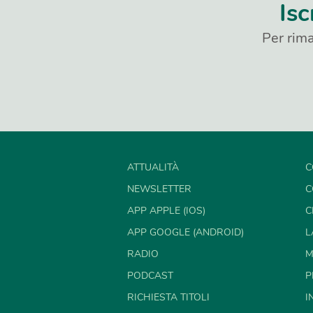
Isc
Per rima
ATTUALITÀ
C
NEWSLETTER
C
APP APPLE (IOS)
C
APP GOOGLE (ANDROID)
L
RADIO
M
PODCAST
P
RICHIESTA TITOLI
I