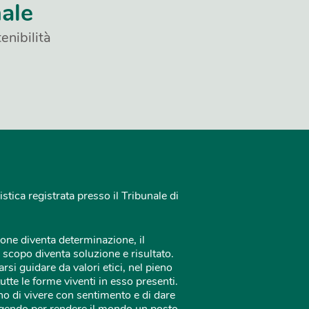
nale
enibilità
istica registrata presso il Tribunale di
one diventa determinazione, il
 scopo diventa soluzione e risultato.
rsi guidare da valori etici, nel pieno
tutte le forme viventi in esso presenti.
o di vivere con sentimento e di dare
 agendo per rendere il mondo un posto