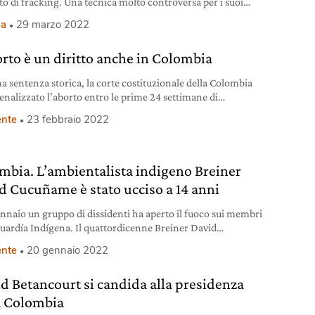
to di fracking. Una tecnica molto controversa per i suoi
ambientali e sanitari.
ia
29 marzo 2022
orto è un diritto anche in Colombia
a sentenza storica, la corte costituzionale della Colombia
enalizzato l’aborto entro le prime 24 settimane di
anza.
nte
23 febbraio 2022
mbia. L’ambientalista indigeno Breiner
d Cucuñame è stato ucciso a 14 anni
gennaio un gruppo di dissidenti ha aperto il fuoco sui membri
Guardía Indígena. Il quattordicenne Breiner David
me è rimasto ucciso.
nte
20 gennaio 2022
id Betancourt si candida alla presidenza
a Colombia