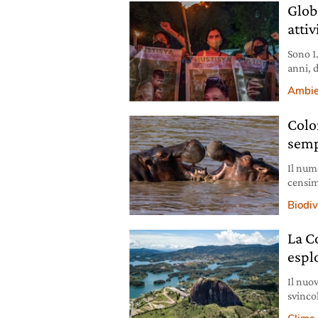
Globa
attiv
Sono 1.
anni, 
Ambie
Colo
semp
Il num
censim
esso i 
Biodiv
La C
esplo
Il nuo
svinco
stop a