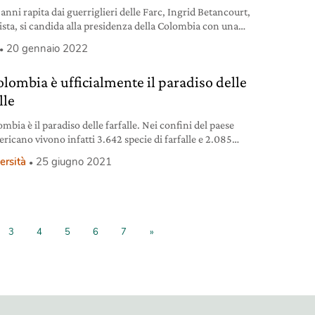
 anni rapita dai guerriglieri delle Farc, Ingrid Betancourt,
ista, si candida alla presidenza della Colombia con una
one centrista.
20 gennaio 2022
olombia è ufficialmente il paradiso delle
lle
mbia è il paradiso delle farfalle. Nei confini del paese
ricano vivono infatti 3.642 specie di farfalle e 2.085
ecie, cioè il 20 per cento di quelle che sono presenti
ersità
25 giugno 2021
tero Pianeta. A dirlo sono gli scienziati del Museo di storia
le di Londra, dopo aver portato a termine un mastodontico
 di catalogazione
3
4
5
6
7
»