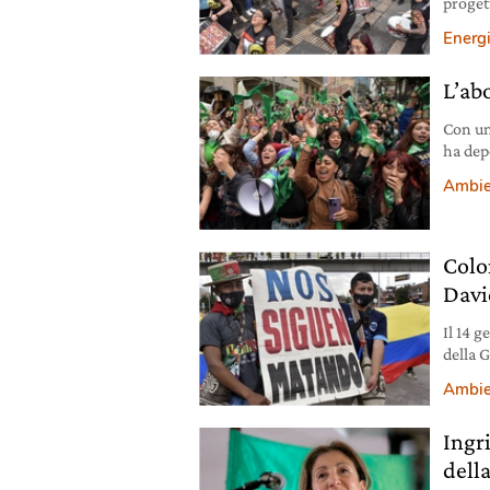
proget
rischi 
Energ
L’ab
Con un
ha dep
gravid
Ambie
Colo
Davi
Il 14 
della 
Cucuña
Ambie
Ingr
dell