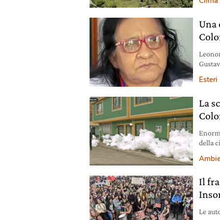
Clima
Una 
Colo
Leonor
Gustav
Unite.
Esteri
La s
Colo
Enormi
della 
proble
Ambie
Il f
Inso
Le aut