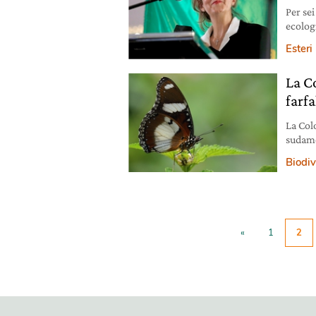
Per sei
ecolog
coalizi
Esteri
La C
farfa
La Colo
sudame
sottosp
Biodiv
nell’in
natura
lavoro
«
1
2