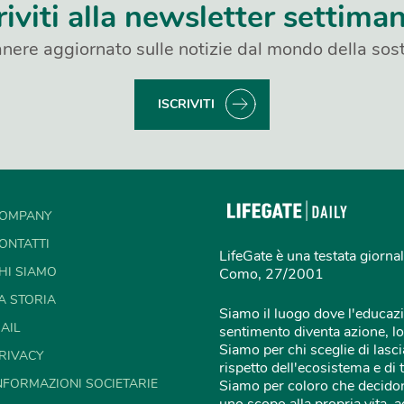
riviti alla newsletter settima
nere aggiornato sulle notizie dal mondo della sost
ISCRIVITI
OMPANY
ONTATTI
LifeGate è una testata giornal
HI SIAMO
Como, 27/2001
A STORIA
Siamo il luogo dove l'educazi
AIL
sentimento diventa azione, lo
Siamo per chi sceglie di lascia
RIVACY
rispetto dell'ecosistema e di 
NFORMAZIONI SOCIETARIE
Siamo per coloro che decidon
uno scopo alla propria vita,