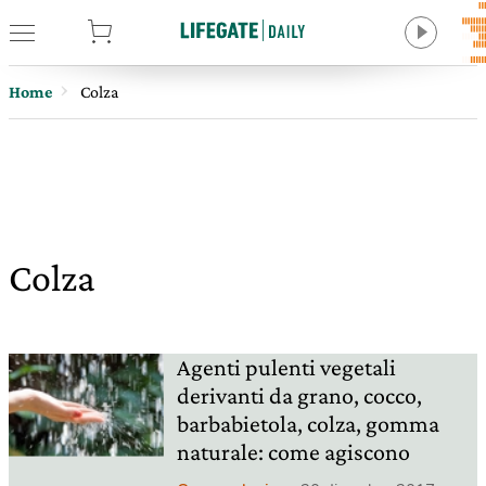
tore
Home
Colza
Colza
Agenti pulenti vegetali
derivanti da grano, cocco,
barbabietola, colza, gomma
naturale: come agiscono