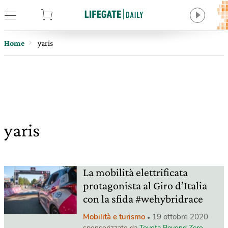
tore
Home
yaris
yaris
La mobilità elettrificata
protagonista al Giro d’Italia
con la sfida #wehybridrace
Mobilità e turismo
19 ottobre 2020
sponsorizzato da
Toyota Beyond Zero