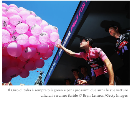
Il Giro d’Italia è sempre più green e per i prossimi due anni le sue vetture
ufficiali saranno ibride © Bryn Lennon/Getty Images