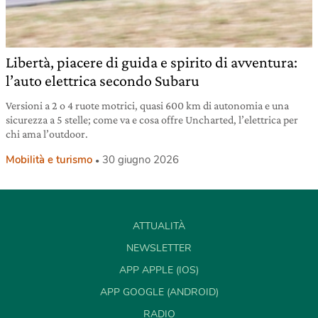
Libertà, piacere di guida e spirito di avventura:
l’auto elettrica secondo Subaru
Versioni a 2 o 4 ruote motrici, quasi 600 km di autonomia e una
sicurezza a 5 stelle; come va e cosa offre Uncharted, l’elettrica per
chi ama l’outdoor.
Mobilità e turismo
30 giugno 2026
ATTUALITÀ
NEWSLETTER
APP APPLE (IOS)
APP GOOGLE (ANDROID)
RADIO