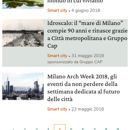
mondo in cui viviamo
Smart city
4 giugno 2018
Idroscalo: il “mare di Milano”
compie 90 anni e rinasce grazie
a Città metropolitana e Gruppo
Cap
Smart city
31 maggio 2018
sponsorizzato da Gruppo CAP
Milano Arch Week 2018, gli
eventi da non perdere della
settimana dedicata al futuro
delle città
Smart city
23 maggio 2018
«
1
2
3
4
5
6
7
8
9