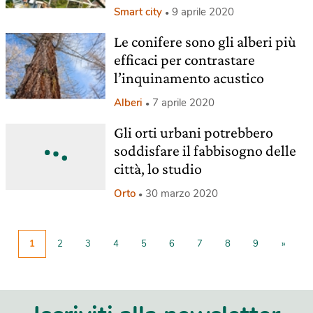
Smart city
9 aprile 2020
Le conifere sono gli alberi più
efficaci per contrastare
l’inquinamento acustico
Alberi
7 aprile 2020
Gli orti urbani potrebbero
soddisfare il fabbisogno delle
città, lo studio
Orto
30 marzo 2020
1
2
3
4
5
6
7
8
9
»