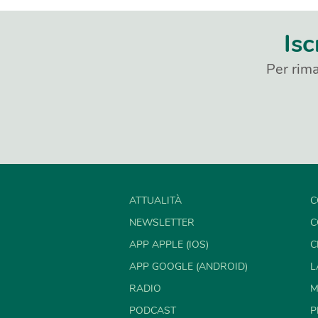
Isc
Per rima
ATTUALITÀ
C
NEWSLETTER
C
APP APPLE (IOS)
C
APP GOOGLE (ANDROID)
L
RADIO
M
PODCAST
P