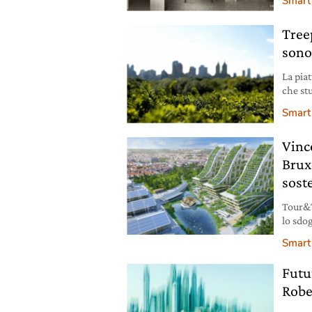
Smart 
Treep
sono 
La pia
che st
delle p
Smart 
quelle
Vinc
Brux
sost
Tour&Ta
lo sdo
Belgio
Smart 
potreb
eccelle
Futur
approv
Robe
preved