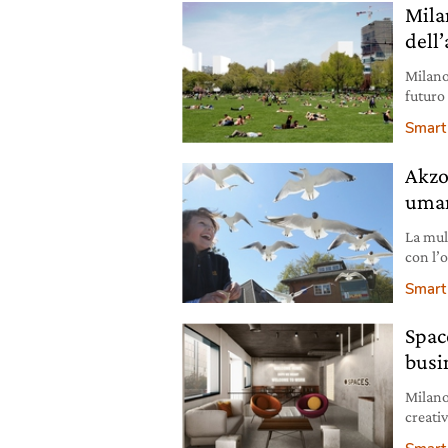
Mila
dell’
Milano
futuro 
Boeri, 
Smart 
dibatti
anche l
AkzoN
emerge
uman
La mul
con l’o
proget
Smart 
Spac
busi
Milano 
creati
fatto,