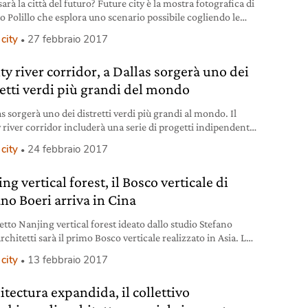
rà la città del futuro? Future city è la mostra fotografica di
o Polillo che esplora uno scenario possibile cogliendo le
eristiche della città di domani attraverso uno sguardo
city
27 febbraio 2017
ondito rivolto alle metropoli di oggi. La mostra che si
al 27 febbraio all’11 settembre è alla Bocconi art
ty river corridor, a Dallas sorgerà uno dei
 (Bag), lo spazio espositivo dell’Università Bocconi di
 dedicato alla fotografia e all’arte contemporanea.
retti verdi più grandi del mondo
s sorgerà uno dei distretti verdi più grandi al mondo. Il
y river corridor includerà una serie di progetti indipendenti
a trasformare completamente la città.
city
24 febbraio 2017
ng vertical forest, il Bosco verticale di
ano Boeri arriva in Cina
etto Nanjing vertical forest ideato dallo studio Stefano
rchitetti sarà il primo Bosco verticale realizzato in Asia. Le
ri caratterizzate dall’alternanza di balconi e vasche verdi,
city
13 febbraio 2017
e nel distretto di Nanchino a sud di Pechino, saranno
te nel 2018. Nanjing vertical forest di Stefano Boeri Lungo
itectura expandida, il collettivo
iate dei due edifici che emuleranno la coppia di torri