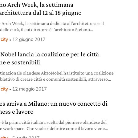
no Arch Week, la settimana
architettura dal 12 al 18 giugno
 Arch Week, la settimana dedicata all’architettura e al
delle città, il cui direttore è l’architetto Stefano
coinvolge dal 12 al 18 giugno tutta Milano. Offre incontri,
city
12 giugno 2017
ti, conferenze con grandi architetti italiani e stranieri ed è
’occasione per vedere le proposte di quelli giovani italiani
obel lancia la coalizione per le città
nti e per scoprire le architetture e case museo milanesi
e e sostenibili
tinazionale olandese AkzoNobel ha istituito una coalizione
biettivo di creare città e comunità sostenibili, attraverso
ti di innovazione e meccanismi finanziari.
city
12 maggio 2017
es arriva a Milano: un nuovo concetto di
ness e lavoro
è la prima città italiana scelta dal pioniere olandese del
ve workspace. Che vuole ridefinire come il lavoro viene
 facilitando nuove connessioni.