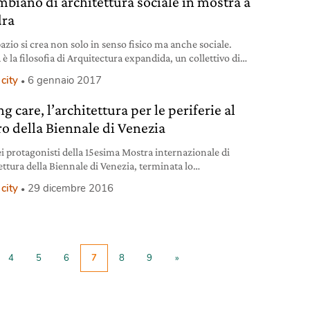
mbiano di architettura sociale in mostra a
ra
azio si crea non solo in senso fisico ma anche sociale.
è la filosofia di Arquitectura expandida, un collettivo di
tti attivisti che opera a stretto contatto con le comunità dei
city
6 gennaio 2017
eri più svantaggiati della capitale colombiana Bogotá, nato
10 da un’idea degli architetti Ana Ortego e Harold Guyaux.
g care, l’architettura per le periferie al
suoi progetti anche Potocine,
ro della Biennale di Venezia
i protagonisti della 15esima Mostra internazionale di
ettura della Biennale di Venezia, terminata lo
 novembre, è stato il Padiglione Italia con Taking care –
city
29 dicembre 2016
tare per il bene comune di TAMassociati, team curatoriale
stesso padiglione composto dagli architetti Massimo Lepore,
antaleo e Simone Sfriso. L’iniziativa ha dimostrato che
tettura può essere creata a sostegno delle periferie
4
5
6
7
8
9
»