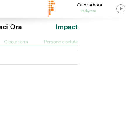
Calor Ahora
Pachyman
sci Ora
Impact
Cibo e terra
Persone e salute