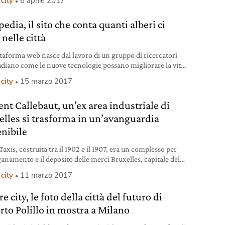
city
6 aprile 2017
edia, il sito che conta quanti alberi ci
nelle città
ttaforma web nasce dal lavoro di un gruppo di ricercatori
udiano come le nuove tecnologie possano migliorare la vita
ersone nei contesti urbani. Singapore è la città più verde tra
city
15 marzo 2017
 analizzate da Treepedia. Ma c’è anche Torino.
ent Callebaut, un’ex area industriale di
elles si trasforma in un’avanguardia
enibile
xis, costruita tra il 1902 e il 1907, era un complesso per
ganamento e il deposito delle merci Bruxelles, capitale del
, ed è rimasto abbandonato per quasi cinquant’anni. Ora
city
11 marzo 2017
be diventare un nuovo quartiere eco-sostenibile per
nza. Il progetto consegnato a fine 2016 e in attesa di
e city, le foto della città del futuro di
azione è stato ideato da Vincent Callebaut architectures e
rto Polillo in mostra a Milano
e,