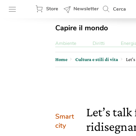
Store
Newsletter
Cerca
Capire il mondo
Ambiente
Diritti
Energi
Home
Cultura e stili di vita
Let’s
Let’s talk
Smart
ridisegna
city