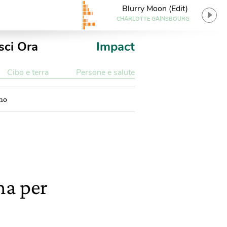
Blurry Moon (Edit)
CHARLOTTE GAINSBOURG
sci Ora
Impact
Cibo e terra
Persone e salute
amo
na per