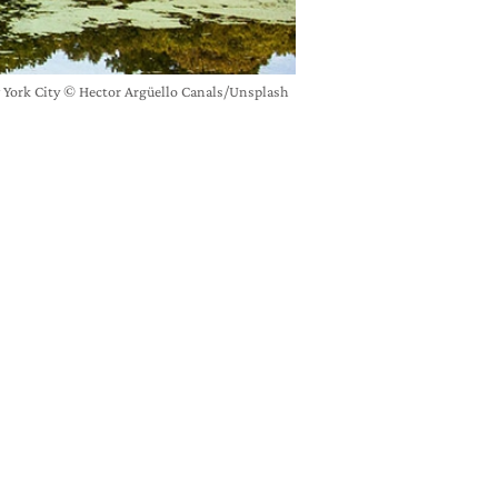
New York City © Hector Argüello Canals/Unsplash