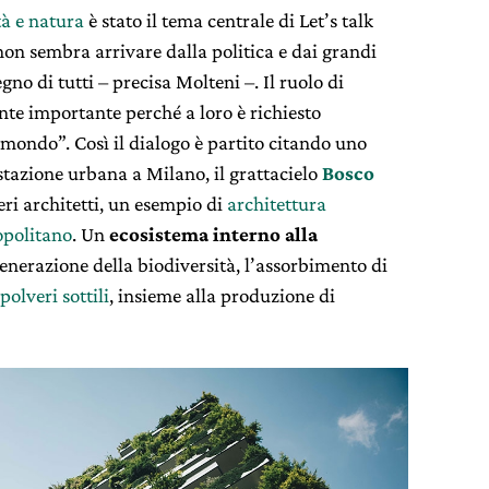
tà e natura
è stato il tema centrale di Let’s talk
non sembra arrivare dalla politica e dai grandi
no di tutti – precisa Molteni –. Il ruolo di
nte importante perché a loro è richiesto
 mondo”. Così i
l dialogo è partito citando uno
stazione urbana a Milano, il grattacielo
Bosco
ri architetti, un esempio di
architettura
politano
. Un
ecosistema interno alla
generazione della biodiversità,
l’assorbimento di
polveri sottili
, insieme alla produzione di