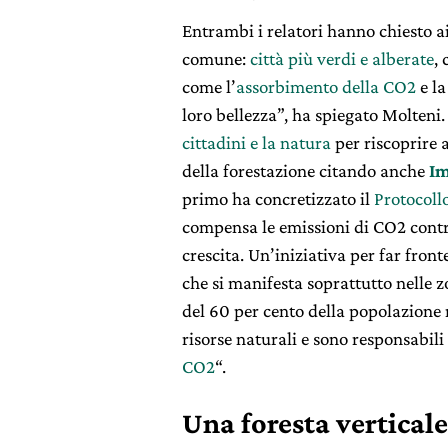
Entrambi i relatori hanno chiesto ai 
comune:
città più verdi e alberate
, 
come l’
assorbimento della CO2
e la
loro bellezza”, ha spiegato Molteni.
cittadini e la natura
per riscoprire 
della forestazione citando anche
Im
primo ha concretizzato il
Protocoll
compensa le emissioni di CO2 contri
crescita. Un’iniziativa per far fronte
che si manifesta soprattutto nelle 
del 60 per cento della popolazione
risorse naturali e sono responsabili 
CO2
“.
Una foresta verticale