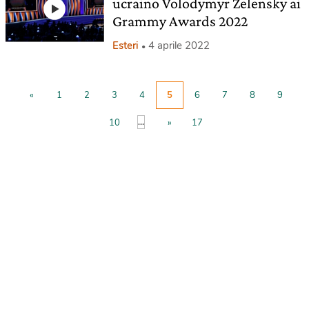
ucraino Volodymyr Zelensky ai
Grammy Awards 2022
Esteri
4 aprile 2022
«
1
2
3
4
5
6
7
8
9
...
10
»
17