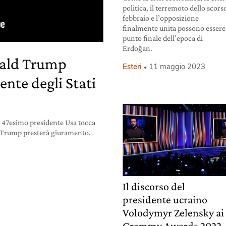
politica, il terremoto dello scors
febbraio e l’opposizione
finalmente unita possono essere 
punto finale dell’epoca di
Erdoğan.
nald Trump
Esteri
11 maggio 2023
nte degli Stati
l 47esimo presidente Usa tocca
ld Trump presterà giuramento.
Il discorso del
presidente ucraino
Volodymyr Zelensky ai
Grammy Awards 2022