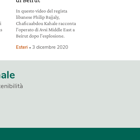
In questo video del regista
libanese Philip Bajjaly,
i
Chaficaabdou Kahale racconta
ds
l’operato di Avsi Middle East a
Beirut dopo l’esplosione.
Esteri
3 dicembre 2020
nale
enibilità