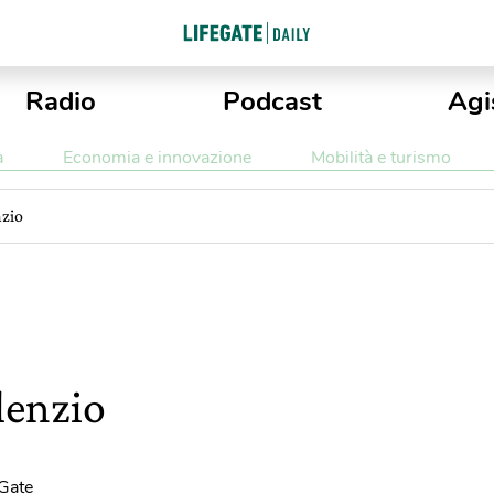
Radio
Podcast
Agi
a
Economia e innovazione
Mobilità e turismo
nzio
ilenzio
eGate