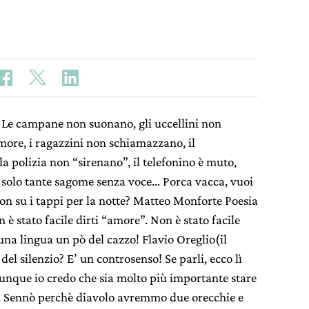
o. Le campane non suonano, gli uccellini non
ore, i ragazzini non schiamazzano, il
la polizia non “sirenano”, il telefonino è muto,
 solo tante sagome senza voce… Porca vacca, vuoi
on su i tappi per la notte? Matteo Monforte Poesia
n è stato facile dirti “amore”. Non è stato facile
 una lingua un pò del cazzo! Flavio Oreglio(il
el silenzio? E’ un controsenso! Se parli, ecco lì
omunque io credo che sia molto più importante stare
re. Sennò perchè diavolo avremmo due orecchie e