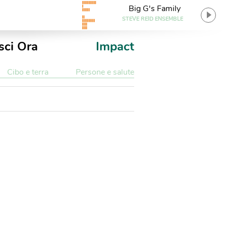
Big G's Family
STEVE REID ENSEMBLE
sci Ora
Impact
Cibo e terra
Persone e salute