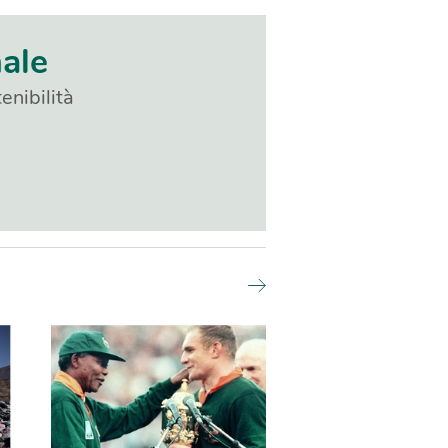
nale
enibilità