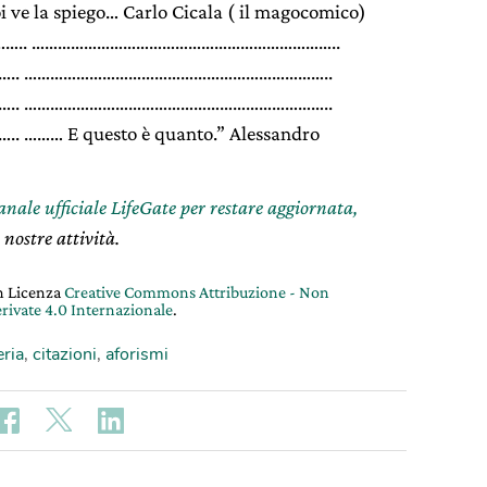
i ve la spiego… Carlo Cicala ( il magocomico)
….. ……………………………………………………………..
.. ……………………………………………………………..
.. ……………………………………………………………..
… E questo è quanto.” Alessandro
canale ufficiale LifeGate per restare aggiornata,
 nostre attività.
on Licenza
Creative Commons Attribuzione - Non
rivate 4.0 Internazionale
.
eria
,
citazioni
,
aforismi