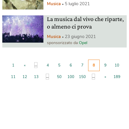
Musica
5 luglio 2021
La musica dal vivo che riparte,
o almeno ci prova
Musica
23 giugno 2021
sponsorizzato da
Opel
...
1
«
4
5
6
7
8
9
10
...
...
11
12
13
50
100
150
»
189