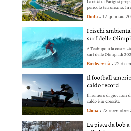
La città di Parigi si pre
pericolo terrorismo. In 
Diritti
17 gennaio 2
I rischi ambienta
surf delle Olimp
A Teahupo’o la costruzio
surf delle Olimpiadi 202
corallina.
Biodiversità
22 dice
Il football ameri
caldo record
Il numero di giocatori d
caldo è in crescita
Clima
23 novembre 
La pista da bob a 