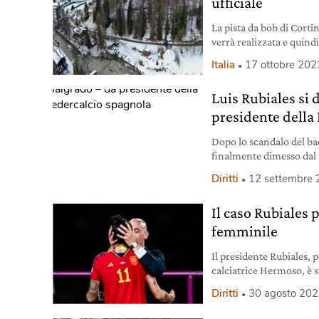
ufficiale
La pista da bob di Corti
verrà realizzata e quindi
conferma arriva dal Con
Italia
17 ottobre 202
Luis Rubiales si
presidente della
Dopo lo scandalo del ba
finalmente dimesso dal 
spagnola.
Diritti
12 settembre
Il caso Rubiales 
femminile
Il presidente Rubiales, 
calciatrice Hermoso, è st
processo penale.
Diritti
30 agosto 20