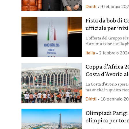
nello sport.
Diritti
9 febbraio 20
Pista da bob di C
ufficiale per inizi
L’offerta del Gruppo Pizz
ristrutturazione sulla pi
tempi sono serratissimi
Italia
2 febbraio 202
Coppa d’Africa 20
Costa d’Avorio al
La Costa d’Avorio spera d
ma anche in questo caso a
Diritti
18 gennaio 2
Olimpiadi Parigi 
olimpica per torn