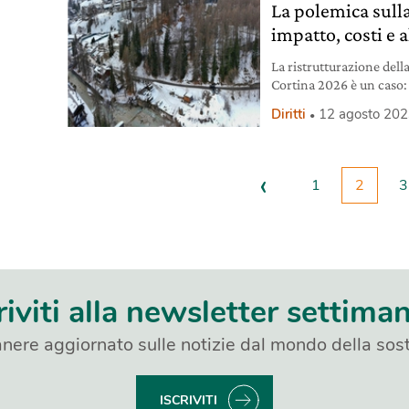
La polemica sulla
impatto, costi e 
La ristrutturazione dell
Cortina 2026 è un caso: 
milioni di fondi pubblici
Diritti
12 agosto 20
‹
1
2
3
riviti alla newsletter settima
nere aggiornato sulle notizie dal mondo della sost
ISCRIVITI