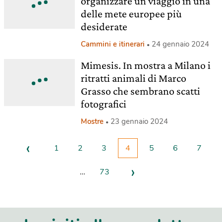
organizzare un viaggio in una
delle mete europee più
desiderate
Cammini e itinerari
24 gennaio 2024
Mimesis. In mostra a Milano i
ritratti animali di Marco
Grasso che sembrano scatti
fotografici
Mostre
23 gennaio 2024
‹
1
2
3
4
5
6
7
›
…
73