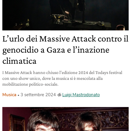
L’urlo dei Massive Attack contro il
genocidio a Gaza e l’inazione
climatica
I Massive Attack hanno chiuso l’edizione 2024 del Todays festival
con uno show unico, dove la musica si è mescolata alla
mobilitazione politico-sociale.
Musica
3 settembre 2024
di
Luigi Mastrodonato