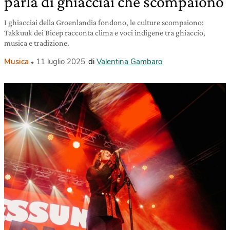
parla di ghiacciai che scompaiono
I ghiacciai della Groenlandia fondono, le culture scompaiono:
Takkuuk dei Bicep racconta clima e voci indigene tra ghiaccio,
musica e tradizione.
Musica
11 luglio 2025
di
Valentina Gambaro