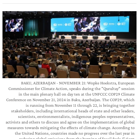
BAKU, AZERBAIJAN - NOVEMBER 21: Wopke Hoekstra, European
Commissioner for Climate Action, speaks during the "Qurultay" session
in the main plenary hall on day ten at the UNFCCC COP29 Climate
Conference on November 21, 2024 in Baku, Azerbaijan. The COP29, which
is running from November 11 through 22, is bringing together
stakeholders, including international heads of state and other leaders,
scientists, environmentalists, indigenous peoples representatives,
activists and others to discuss and agree on the implementation of global
measures towards mitigating the effects of climate change. According to
the United Nations, countries made no progress over the last year in
reducing global emissions from the burning of fossil fuels © Sean