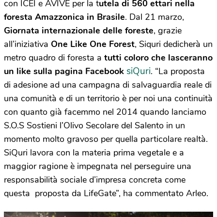
con ICEI e AVIVE per la t
utela di 560 ettari nella
foresta Amazzonica in Brasile
. Dal 21 marzo,
Giornata internazionale delle foreste
, grazie
all’iniziativa
One Like One Forest
, Siquri dedicherà un
metro quadro di foresta a
tutti coloro che lasceranno
siQuri
un like sulla pagina Facebook
. “La proposta
di adesione ad una campagna di salvaguardia reale di
una comunità e di un territorio è per noi una continuità
con quanto già facemmo nel 2014 quando lanciamo
S.O.S Sostieni l’Olivo Secolare del Salento in un
momento molto gravoso per quella particolare realtà.
SiQuri lavora con la materia prima vegetale e a
maggior ragione è impegnata nel perseguire una
responsabilità sociale d’impresa concreta come
questa proposta da LifeGate”, ha commentato Arleo.