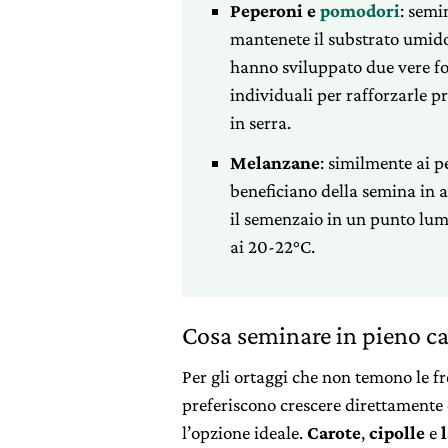
Peperoni e
pomodori
: semi
mantenete il substrato umido
hanno sviluppato due vere fog
individuali per rafforzarle p
in serra.
Melanzane
: similmente ai 
beneficiano della semina in a
il semenzaio in un punto lum
ai 20-22°C.
Cosa seminare in pieno 
Per gli ortaggi che non temono le f
preferiscono crescere direttamente
l’opzione ideale.
Carote
,
cipolle
e