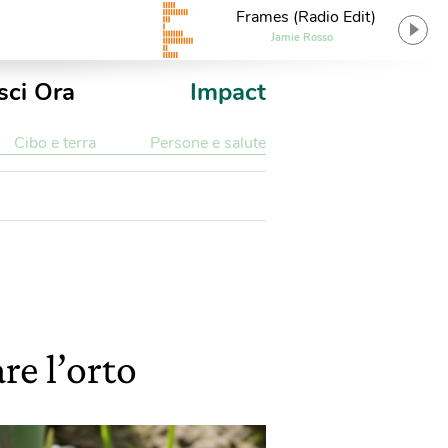
Frames (Radio Edit)
Jamie Rosso
sci Ora
Impact
Cibo e terra
Persone e salute
re l’orto