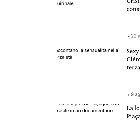
Cris
cons
22 
Sexy 
Clém
terza
9 a
La lo
Piaç