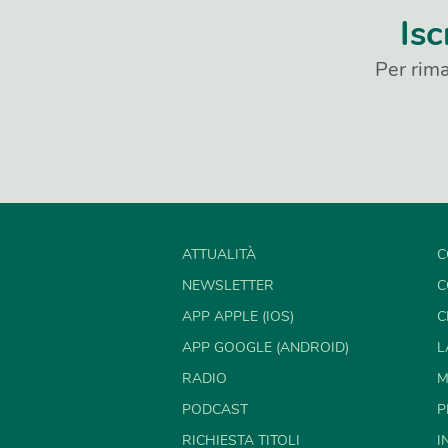
Isc
Per rima
ATTUALITÀ
C
NEWSLETTER
C
APP APPLE (IOS)
C
APP GOOGLE (ANDROID)
L
RADIO
M
PODCAST
P
RICHIESTA TITOLI
I