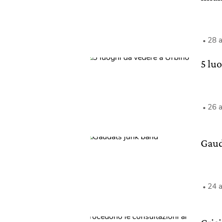
28 
5 lu
26 
Gaud
24 