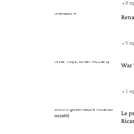
8 a
Rena
5 a
War 
1 a
Le p
Rica