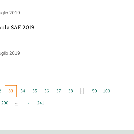
uglio 2019
ula SAE 2019
uglio 2019
...
2
33
34
35
36
37
38
50
100
...
200
»
241