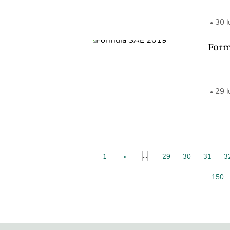
30 l
Form
29 l
...
1
«
29
30
31
3
150