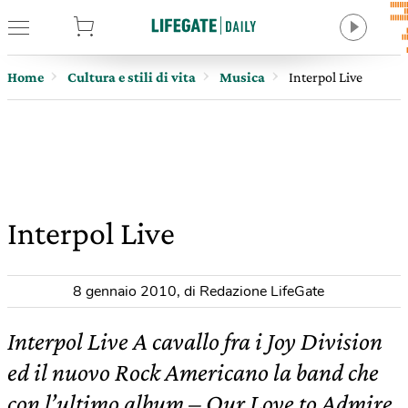
tore
Home
Cultura e stili di vita
Musica
Interpol Live
Interpol Live
8 gennaio 2010
,
di Redazione LifeGate
Interpol Live A cavallo fra i Joy Division
ed il nuovo Rock Americano la band che
con l’ultimo album – Our Love to Admire