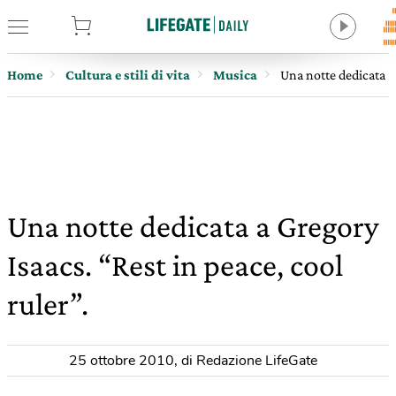
tore
Home
Cultura e stili di vita
Musica
Una notte dedicata a 
Una notte dedicata a Gregory
Isaacs. “Rest in peace, cool
ruler”.
25 ottobre 2010
,
di Redazione LifeGate