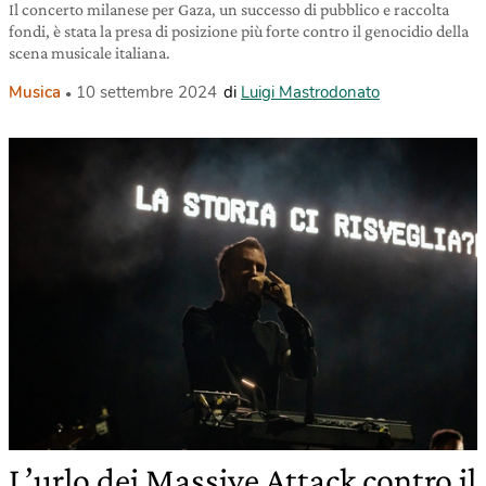
Il concerto milanese per Gaza, un successo di pubblico e raccolta
fondi, è stata la presa di posizione più forte contro il genocidio della
scena musicale italiana.
Musica
10 settembre 2024
di
Luigi Mastrodonato
L’urlo dei Massive Attack contro il