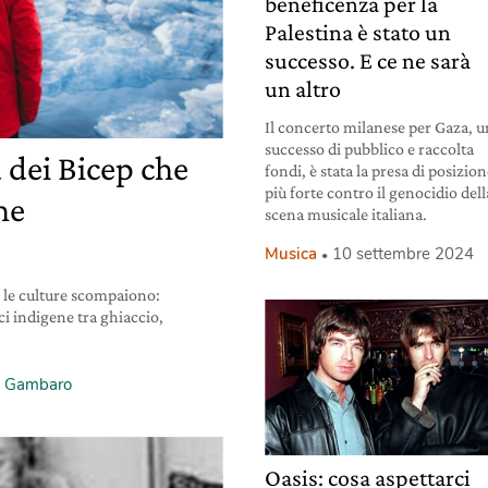
beneficenza per la
Palestina è stato un
successo. E ce ne sarà
un altro
Il concerto milanese per Gaza, u
successo di pubblico e raccolta
 dei Bicep che
fondi, è stata la presa di posizio
più forte contro il genocidio dell
he
scena musicale italiana.
Musica
10 settembre 2024
, le culture scompaiono:
i indigene tra ghiaccio,
a Gambaro
Oasis: cosa aspettarci