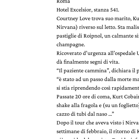
Roma
Hotel Excelsior, stanza 541.
Courtney Love trova suo marito, Ku
Nirvana) riverso sul letto. Sta mal
pastiglie di Roipnol, un calmante s
champagne.
Ricoverato d’urgenza all’ospedale 
dà finalmente segni di vita.
“Il paziente cammina”, dichiara il 
“è stato ad un passo dalla morte ma
si stia riprendendo così rapidament
Passate 20 ore di coma, Kurt Cobain
shake alla fragola e (su un foglietto)
cazzo di tubi dal naso …”
Dopo il tour che aveva visto i Nirv
settimane di febbraio, il ritorno di 