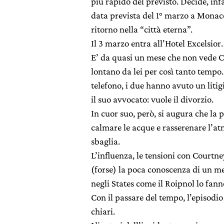
più rapido del previsto. Decide, infa
data prevista del 1° marzo a Monaco
ritorno nella “città eterna”.
Il 3 marzo entra all’Hotel Excelsior.
E’ da quasi un mese che non vede C
lontano da lei per così tanto tempo.
telefono, i due hanno avuto un liti
il suo avvocato: vuole il divorzio.
In cuor suo, però, si augura che l
calmare le acque e rasserenare l’at
sbaglia.
L’influenza, le tensioni con Courtne
(forse) la poca conoscenza di un m
negli States come il Roipnol lo fan
Con il passare del tempo, l’episodi
chiari.