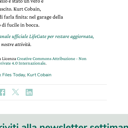
ello è stato un vero e
uscito. Kurt Cobain,
farla finita: nel garage della
 di fucile in bocca.
canale ufficiale LifeGate per restare aggiornata,
 nostre attività.
on Licenza
Creative Commons Attribuzione - Non
rivate 4.0 Internazionale
.
 Files Today
,
Kurt Cobain
riviti alla newsletter settima