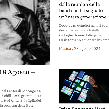
dalla reunion della
band che ha segnato
un’intera generazione
Dopo quasi quindici anni, il sog
dei fan si realizza: i fratelli
Gallagher hanno fatto pace, gli
Oasis tornano a suonare insieme
Musica
28 agosto 2024
 18 Agosto –
ical Center di Los Angeles,
a 3 chili e 200 grammi e sta
 Stati Uniti. E’ la figlia del
la rock star delle Hole
Brian Eno fonda Hard