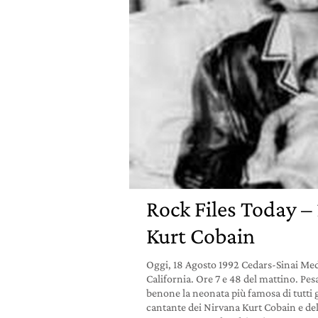
Rock Files Today –
Kurt Cobain
Oggi, 18 Agosto 1992 Cedars-Sinai Med
California. Ore 7 e 48 del mattino. Pes
benone la neonata più famosa di tutti gli
cantante dei Nirvana Kurt Cobain e del