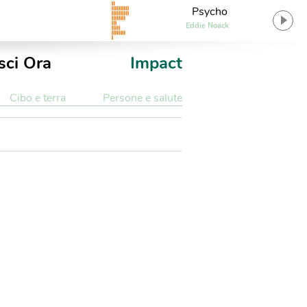
Psycho
Eddie Noack
sci Ora
Impact
Cibo e terra
Persone e salute