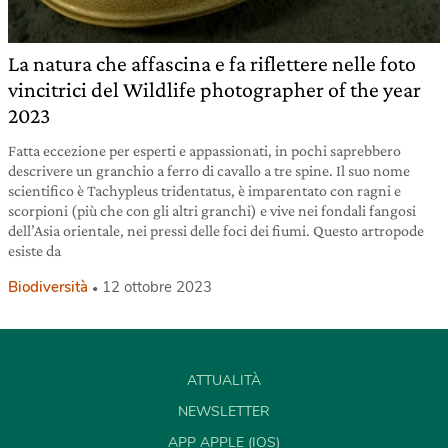
La natura che affascina e fa riflettere nelle foto
vincitrici del Wildlife photographer of the year
2023
Fatta eccezione per esperti e appassionati, in pochi saprebbero
descrivere un granchio a ferro di cavallo a tre spine. Il suo nome
scientifico è Tachypleus tridentatus, è imparentato con ragni e
scorpioni (più che con gli altri granchi) e vive nei fondali fangosi
dell’Asia orientale, nei pressi delle foci dei fiumi. Questo artropode
esiste da
Biodiversità
12 ottobre 2023
ATTUALITÀ
NEWSLETTER
APP APPLE (IOS)