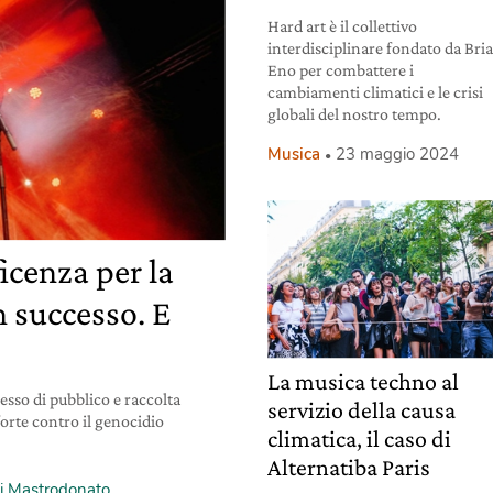
Hard art è il collettivo
interdisciplinare fondato da Bri
Eno per combattere i
cambiamenti climatici e le crisi
globali del nostro tempo.
Musica
23 maggio 2024
ficenza per la
n successo. E
La musica techno al
esso di pubblico e raccolta
servizio della causa
 forte contro il genocidio
climatica, il caso di
Alternatiba Paris
gi Mastrodonato