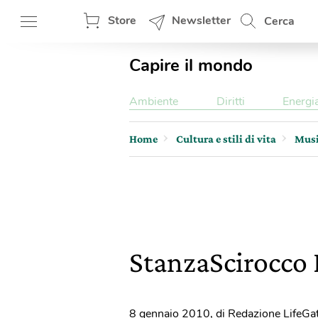
Store
Newsletter
Cerca
Capire il mondo
Ambiente
Diritti
Energi
Home
Cultura e stili di vita
Mus
StanzaScirocco 
8 gennaio 2010
,
di Redazione LifeGa