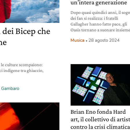
un’intera generazione
Dopo quasi quindici anni, il sog
dei fan si realizza: i fratelli
Gallagher hanno fatto pace, gli
 dei Bicep che
Oasis tornano a suonare insieme
he
Musica
28 agosto 2024
, le culture scompaiono:
i indigene tra ghiaccio,
a Gambaro
Brian Eno fonda Hard
art, il collettivo di artis
contro la crisi climatic