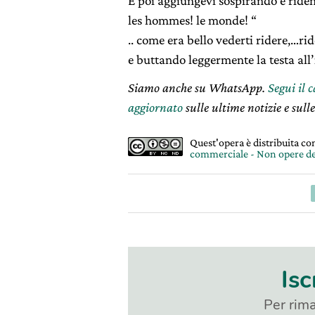
E poi aggiungevi sospirando e ride
les hommes! le monde! “
.. come era bello vederti ridere,…ri
e buttando leggermente la testa all
Siamo anche su WhatsApp.
Segui il 
aggiornato
sulle ultime notizie e sulle
Quest'opera è distribuita c
commerciale - Non opere de
Isc
Per rima