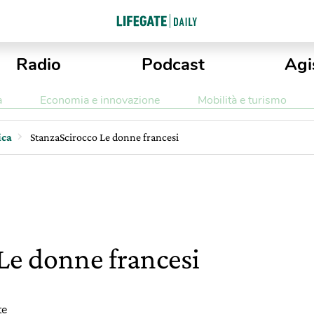
Radio
Podcast
Agi
a
Economia e innovazione
Mobilità e turismo
ica
StanzaScirocco Le donne francesi
Le donne francesi
te