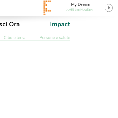
My Dream
JOHN LEE HOOKER
sci Ora
Impact
Cibo e terra
Persone e salute