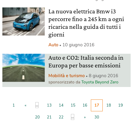
La nuova elettrica Bmw i3
percorre fino a 245 km a ogni
ricarica nella guida di tutti i
giorni
Auto
10 giugno 2016
Auto e CO2: Italia seconda in
Europa per basse emissioni
Mobilità e turismo
8 giugno 2016
sponsorizzato da
Toyota Beyond Zero
...
1
«
13
14
15
16
17
18
19
...
20
21
22
»
30